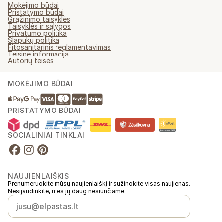
Mokėjimo būdai
Pristatymo būdai
Grąžinimo taisyklės
Taisyklės ir sąlygos
Privatumo politika
Slapukų politika
Fitosanitarinis reglamentavimas
Teisinė informacija
Autorių teisės
MOKĖJIMO BŪDAI
PRISTATYMO BŪDAI
SOCIALINIAI TINKLAI
NAUJIENLAIŠKIS
Prenumeruokite mūsų naujienlaiškį ir sužinokite visas naujienas.
Nesijaudinkite, mes jų daug nesiunčiame.