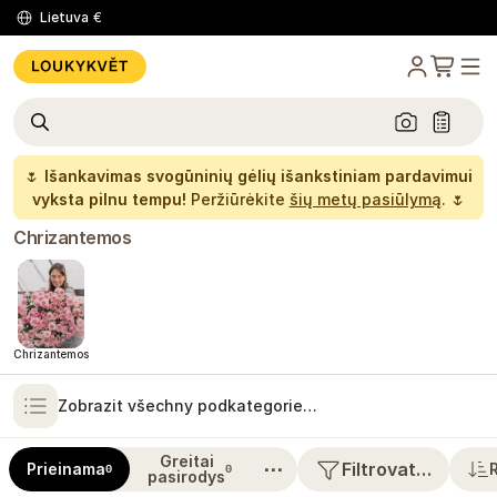
Lietuva
€
🌷
Išankavimas svogūninių gėlių išankstiniam pardavimui
vyksta pilnu tempu!
Peržiūrėkite
šių metų pasiūlymą
. 🌷
Chrizantemos
Chrizantemos
Zobrazit všechny podkategorie…
Greitai
⋯
Filtrovat…
Prieinama
0
0
pasirodys