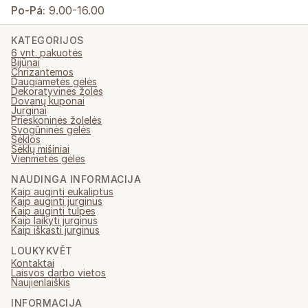
Po-Pá:
9.00-16.00
KATEGORIJOS
6 vnt. pakuotės
Bijūnai
Chrizantemos
Daugiametės gėlės
Dekoratyvinės žolės
Dovanų kuponai
Jurginai
Prieskoninės žolelės
Svogūninės gėlės
Sėklos
Sėklų mišiniai
Vienmetės gėlės
NAUDINGA INFORMACIJA
Kaip auginti eukaliptus
Kaip auginti jurginus
Kaip auginti tulpes
Kaip laikyti jurginus
Kaip iškasti jurginus
LOUKYKVĚT
Kontaktai
Laisvos darbo vietos
Naujienlaiškis
INFORMACIJA