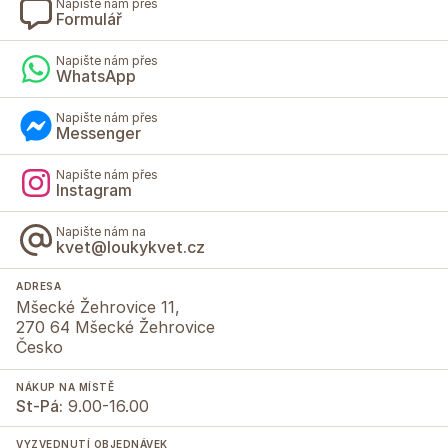
Napište nám přes
Formulář
Napište nám přes
WhatsApp
Napište nám přes
Messenger
Napište nám přes
Instagram
Napište nám na
kvet@loukykvet.cz
ADRESA
Mšecké Žehrovice 11,
270 64 Mšecké Žehrovice
Česko
NÁKUP NA MÍSTĚ
St-Pá:
9.00-16.00
VYZVEDNUTÍ OBJEDNÁVEK