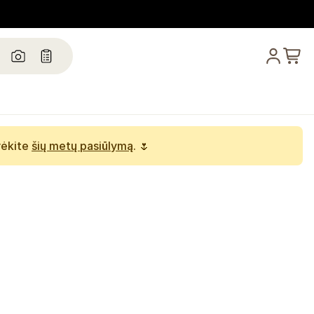
rėkite
šių metų pasiūlymą
. 🌷