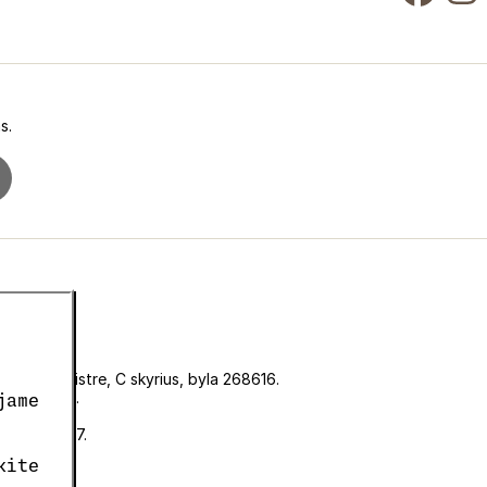
s.
iniame registre, C skyrius, byla 268616.
KF00180493.
jame
CZ05663687.
kite