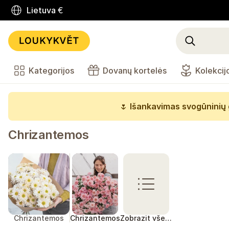
Lietuva
€
Kategorijos
Dovanų kortelės
Kolekcij
🌷
Išankavimas svogūninių 
Chrizantemos
Chrizantemos
Chrizantemos
Zobrazit vše…