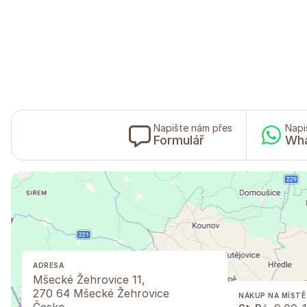
Napište nám přes
Napi
Formulář
Wh
ADRESA
Mšecké Žehrovice 11,
270 64 Mšecké Žehrovice
NÁKUP NA MÍSTĚ