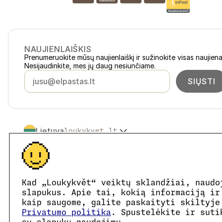
NAUJIENLAIŠKIS
Prenumeruokite mūsų naujienlaiškį ir sužinokite visas naujiena
Nesijaudinkite, mes jų daug nesiunčiame.
SIŲSTI
Lietuva
loukykvet.lt
Česko
loukykvet.cz
Slovensko
loukykvet.sk
© 2016 →
2026
Loukykvět s.r.o.
Polska
loukykvet.pl
Loukykvět s.r.o. yra registruota Prahos miesto teismo komerc
Österreich
loukykvet.at
Dalyvaujame „EKO-KOM“ sistemoje, registracijos numeris E
Kad „Loukykvět“ veiktų sklandžiai, naudo
Deutschland
Augalų pasams išduoti naudojame registracijos numerį 0636.
loukykvet.de
slapukus. Apie tai, kokią informaciją ir
Mūsų įmonės kodas yra 05663687, PVM mokėtojo kodas – 
France
kaip saugome, galite paskaityti skiltyje
loukykvet.fr
Duomenų dėžutės ID yra eng827q.
Privatumo politika
. Spustelėkite ir suti
België
loukykvet.be
EORI kodas yra CZ05663687.