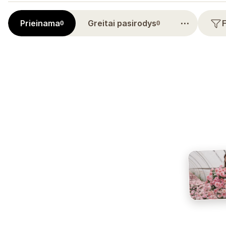
⋯
Prieinama
Greitai pasirodys
0
0