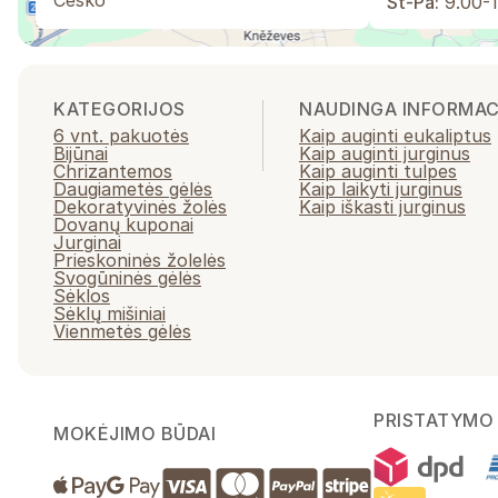
Česko
St-Pá:
9.00-1
KATEGORIJOS
NAUDINGA INFORMAC
6 vnt. pakuotės
Kaip auginti eukaliptus
Bijūnai
Kaip auginti jurginus
Chrizantemos
Kaip auginti tulpes
Daugiametės gėlės
Kaip laikyti jurginus
Dekoratyvinės žolės
Kaip iškasti jurginus
Dovanų kuponai
Jurginai
Prieskoninės žolelės
Svogūninės gėlės
Sėklos
Sėklų mišiniai
Vienmetės gėlės
PRISTATYMO 
MOKĖJIMO BŪDAI