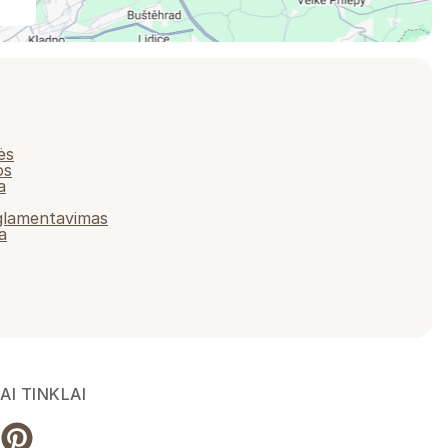
ės
os
a
eglamentavimas
a
AI TINKLAI