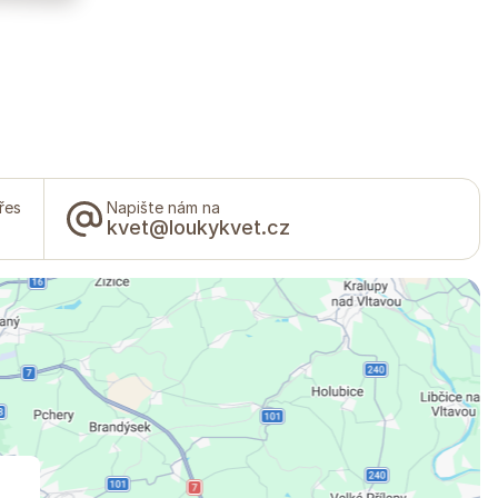
řes
Napište nám na
kvet@loukykvet.cz