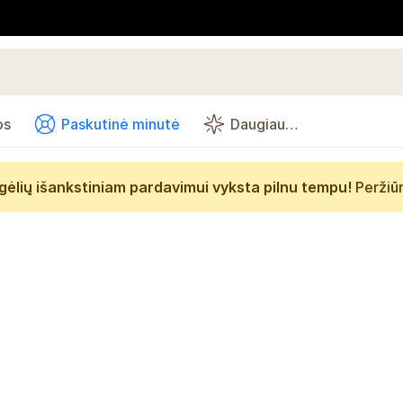
os
Paskutinė minutė
Daugiau…
gėlių išankstiniam pardavimui vyksta pilnu tempu!
Peržiū