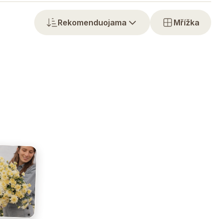
Rekomenduojama
Mřížka