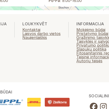
6.00
Po-Pá:
9.00-16.00
IJA
LOUKYKVĚT
INFORMACIJA
Kontaktai
Mokėjimo būdai
Laisvos darbo vietos
Pristatymo būdai
Naujienlaiškis
Grąžinimo taisykl
Taisyklės ir sąlyg
Privatumo politik
Slapukų politika
Fitosanitarinis r
Teisinė informacij
Autorių teisės
BŪDAI
SOCIALINI