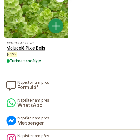
Moluccella laevis
Molucelė Pixie Bells
€
1
99
Turime sandėlyje
Napište nám přes
Formulář
Napište nám přes
WhatsApp
Napište nám přes
Messenger
Napište nám přes