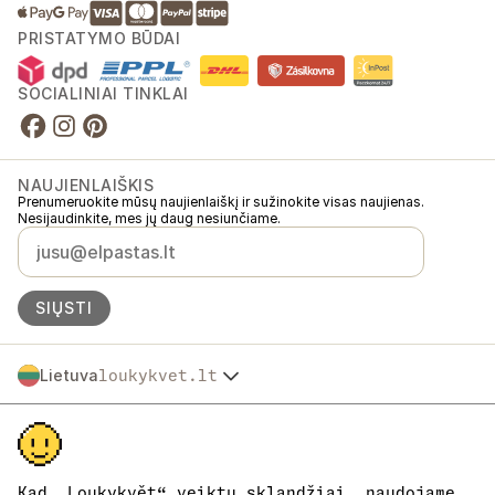
PRISTATYMO BŪDAI
SOCIALINIAI TINKLAI
NAUJIENLAIŠKIS
Prenumeruokite mūsų naujienlaiškį ir sužinokite visas naujienas.
Nesijaudinkite, mes jų daug nesiunčiame.
SIŲSTI
Lietuva
loukykvet.lt
Česko
© 2016 →
2026
Loukykvět s.r.o.
Slovensko
Loukykvět s.r.o. yra registruota Prahos miesto teismo komerciniame
Polska
registre, C skyrius, byla 268616.
Österreich
Dalyvaujame „EKO-KOM“ sistemoje, registracijos numeris
Deutschland
EKF00180493.
Kad „Loukykvět“ veiktų sklandžiai, naudojame