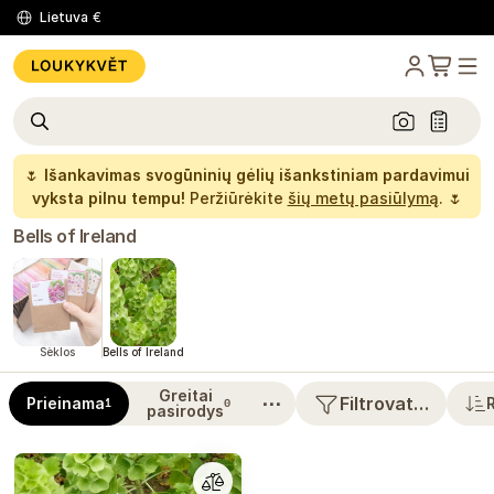
Lietuva
€
🌷
Išankavimas svogūninių gėlių išankstiniam pardavimui
vyksta pilnu tempu!
Peržiūrėkite
šių metų pasiūlymą
. 🌷
Bells of Ireland
Sėklos
Bells of Ireland
Greitai
⋯
Filtrovat…
Prieinama
1
0
pasirodys