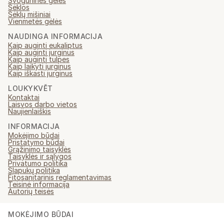
Svogūninės gėlės
Sėklos
Sėklų mišiniai
Vienmetės gėlės
NAUDINGA INFORMACIJA
Kaip auginti eukaliptus
Kaip auginti jurginus
Kaip auginti tulpes
Kaip laikyti jurginus
Kaip iškasti jurginus
LOUKYKVĚT
Kontaktai
Laisvos darbo vietos
Naujienlaiškis
INFORMACIJA
Mokėjimo būdai
Pristatymo būdai
Grąžinimo taisyklės
Taisyklės ir sąlygos
Privatumo politika
Slapukų politika
Fitosanitarinis reglamentavimas
Teisinė informacija
Autorių teisės
MOKĖJIMO BŪDAI