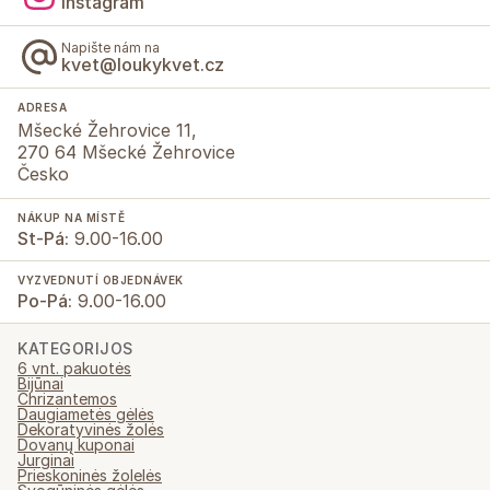
Instagram
Napište nám na
kvet@loukykvet.cz
ADRESA
Mšecké Žehrovice 11,
270 64 Mšecké Žehrovice
Česko
NÁKUP NA MÍSTĚ
St-Pá:
9.00-16.00
VYZVEDNUTÍ OBJEDNÁVEK
Po-Pá:
9.00-16.00
KATEGORIJOS
6 vnt. pakuotės
Bijūnai
Chrizantemos
Daugiametės gėlės
Dekoratyvinės žolės
Dovanų kuponai
Jurginai
Prieskoninės žolelės