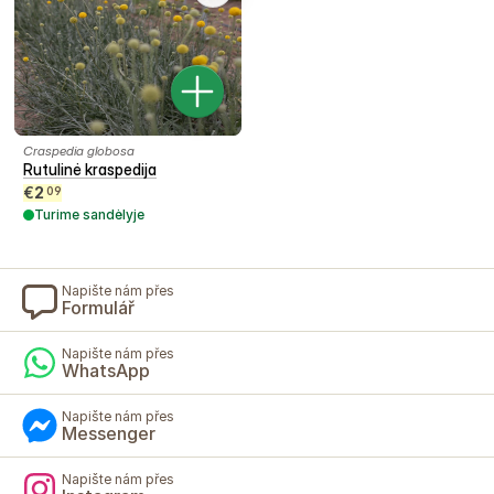
Craspedia globosa
Rutulinė kraspedija
€
2
09
Turime sandėlyje
Napište nám přes
Formulář
Napište nám přes
WhatsApp
Napište nám přes
Messenger
Napište nám přes