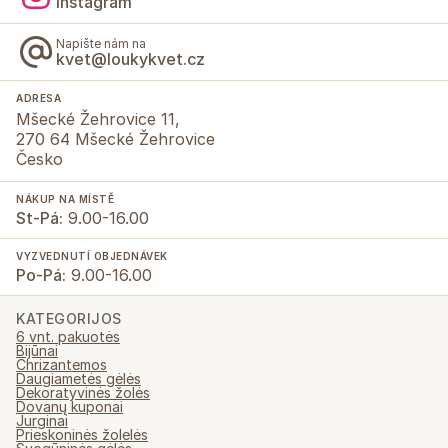
Instagram
Napište nám na
kvet@loukykvet.cz
ADRESA
Mšecké Žehrovice 11,
270 64 Mšecké Žehrovice
Česko
NÁKUP NA MÍSTĚ
St-Pá:
9.00-16.00
VYZVEDNUTÍ OBJEDNÁVEK
Po-Pá:
9.00-16.00
KATEGORIJOS
6 vnt. pakuotės
Bijūnai
Chrizantemos
Daugiametės gėlės
Dekoratyvinės žolės
Dovanų kuponai
Jurginai
Prieskoninės žolelės