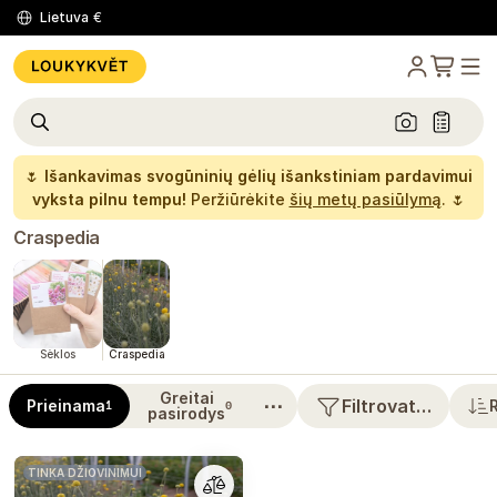
Lietuva
€
🌷
Išankavimas svogūninių gėlių išankstiniam pardavimui
vyksta pilnu tempu!
Peržiūrėkite
šių metų pasiūlymą
. 🌷
Craspedia
Sėklos
Craspedia
Greitai
⋯
Filtrovat…
Prieinama
1
0
pasirodys
TINKA DŽIOVINIMUI