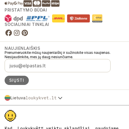
PRISTATYMO BŪDAI
SOCIALINIAI TINKLAI
NAUJIENLAIŠKIS
Prenumeruokite mūsų naujienlaiškį ir sužinokite visas naujienas.
Nesijaudinkite, mes jų daug nesiunčiame.
SIŲSTI
Lietuva
loukykvet.lt
Česko
© 2016 →
2026
Loukykvět s.r.o.
Slovensko
Loukykvět s.r.o. yra registruota Prahos miesto teismo komerciniame
Polska
registre, C skyrius, byla 268616.
Österreich
Dalyvaujame „EKO-KOM“ sistemoje, registracijos numeris
Deutschland
EKF00180493.
Kad „Loukykvět“ veiktų sklandžiai, naudojame