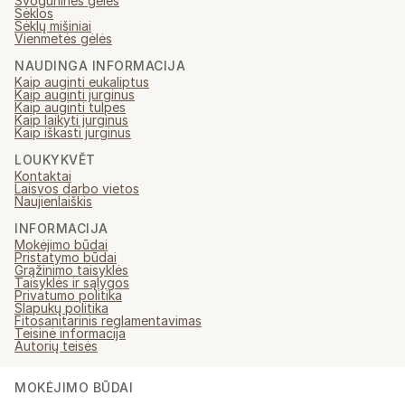
Svogūninės gėlės
Sėklos
Sėklų mišiniai
Vienmetės gėlės
NAUDINGA INFORMACIJA
Kaip auginti eukaliptus
Kaip auginti jurginus
Kaip auginti tulpes
Kaip laikyti jurginus
Kaip iškasti jurginus
LOUKYKVĚT
Kontaktai
Laisvos darbo vietos
Naujienlaiškis
INFORMACIJA
Mokėjimo būdai
Pristatymo būdai
Grąžinimo taisyklės
Taisyklės ir sąlygos
Privatumo politika
Slapukų politika
Fitosanitarinis reglamentavimas
Teisinė informacija
Autorių teisės
MOKĖJIMO BŪDAI