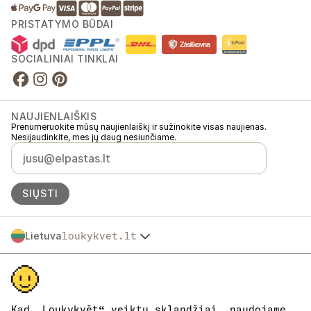
PRISTATYMO BŪDAI
SOCIALINIAI TINKLAI
NAUJIENLAIŠKIS
Prenumeruokite mūsų naujienlaiškį ir sužinokite visas naujienas.
Nesijaudinkite, mes jų daug nesiunčiame.
SIŲSTI
Lietuva
loukykvet.lt
Česko
© 2016 →
2026
Loukykvět s.r.o.
Slovensko
Loukykvět s.r.o. yra registruota Prahos miesto teismo komerciniame
Polska
registre, C skyrius, byla 268616.
Österreich
Dalyvaujame „EKO-KOM“ sistemoje, registracijos numeris
Deutschland
EKF00180493.
Kad „Loukykvět“ veiktų sklandžiai, naudojame