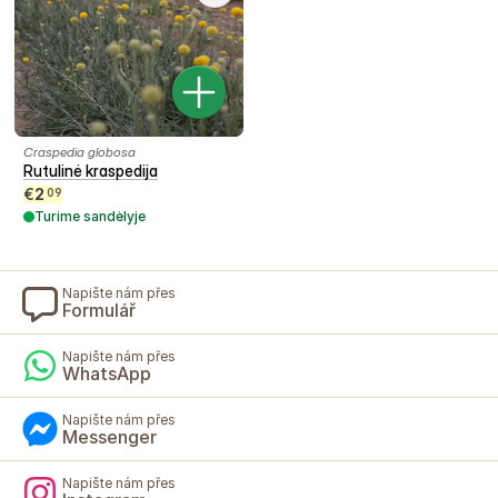
Craspedia globosa
Rutulinė kraspedija
€
2
09
Turime sandėlyje
Napište nám přes
Formulář
Napište nám přes
WhatsApp
Napište nám přes
Messenger
Napište nám přes