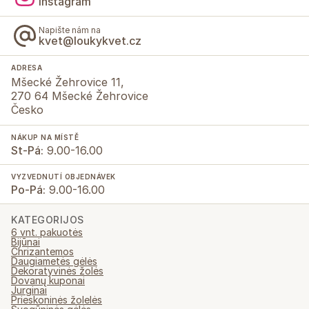
Instagram
Napište nám na
kvet@loukykvet.cz
ADRESA
Mšecké Žehrovice 11,
270 64 Mšecké Žehrovice
Česko
NÁKUP NA MÍSTĚ
St-Pá:
9.00-16.00
VYZVEDNUTÍ OBJEDNÁVEK
Po-Pá:
9.00-16.00
KATEGORIJOS
6 vnt. pakuotės
Bijūnai
Chrizantemos
Daugiametės gėlės
Dekoratyvinės žolės
Dovanų kuponai
Jurginai
Prieskoninės žolelės