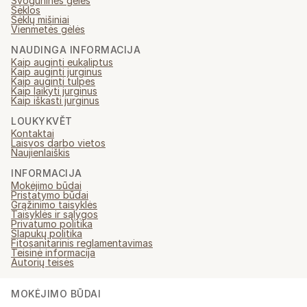
Svogūninės gėlės
Sėklos
Sėklų mišiniai
Vienmetės gėlės
NAUDINGA INFORMACIJA
Kaip auginti eukaliptus
Kaip auginti jurginus
Kaip auginti tulpes
Kaip laikyti jurginus
Kaip iškasti jurginus
LOUKYKVĚT
Kontaktai
Laisvos darbo vietos
Naujienlaiškis
INFORMACIJA
Mokėjimo būdai
Pristatymo būdai
Grąžinimo taisyklės
Taisyklės ir sąlygos
Privatumo politika
Slapukų politika
Fitosanitarinis reglamentavimas
Teisinė informacija
Autorių teisės
MOKĖJIMO BŪDAI