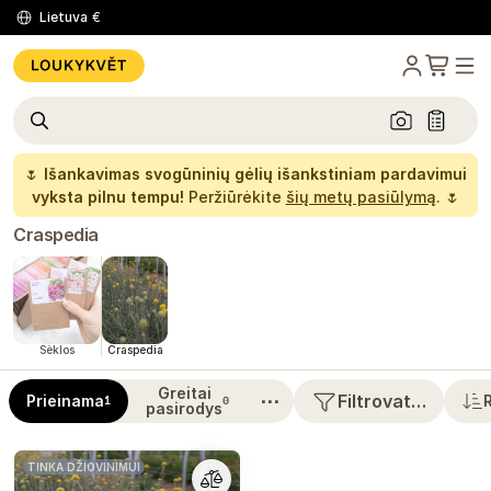
Lietuva
€
🌷
Išankavimas svogūninių gėlių išankstiniam pardavimui
vyksta pilnu tempu!
Peržiūrėkite
šių metų pasiūlymą
. 🌷
Craspedia
Sėklos
Craspedia
Greitai
⋯
Filtrovat…
Prieinama
1
0
pasirodys
TINKA DŽIOVINIMUI