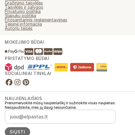
Grąžinimo taisyklės
Taisyklės ir sąlygos
Privatumo politika
Slapukų politika
Fitosanitarinis reglamentavimas
Teisinė informacija
Autorių teisės
MOKĖJIMO BŪDAI
PRISTATYMO BŪDAI
SOCIALINIAI TINKLAI
NAUJIENLAIŠKIS
Prenumeruokite mūsų naujienlaiškį ir sužinokite visas naujienas.
Nesijaudinkite, mes jų daug nesiunčiame.
SIŲSTI