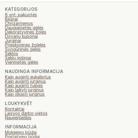
KATEGORIJOS
6 vnt. pakuotės
Bijūnai
Chrizantemos
Daugiametės gėlės
Dekoratyvinės žolės
Dovanų kuponai
Jurginai
Prieskoninės žolelės
Svogūninės gėlės
Sėklos
Sėklų mišiniai
Vienmetės gėlės
NAUDINGA INFORMACIJA
Kaip auginti eukaliptus
Kaip auginti jurginus
Kaip auginti tulpes
Kaip laikyti jurginus
Kaip iškasti jurginus
LOUKYKVĚT
Kontaktai
Laisvos darbo vietos
Naujienlaiškis
INFORMACIJA
Mokėjimo būdai
Pristatymo būdai