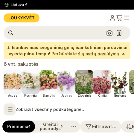
Lietuva
€
🌷
Išankavimas svogūninių gėlių išankstiniam pardavimui
vyksta pilnu tempu!
Peržiūrėkite
šių metų pasiūlymą
. 🌷
6 vnt. pakuotės
Astras
Kosmėja
Šlamutis
Jautras
Žioveinis
Cinija
Eustoma
Zobrazit všechny podkategorie…
Greitai
⋯
Filtrovat…
Prieinama
0
0
pasirodys