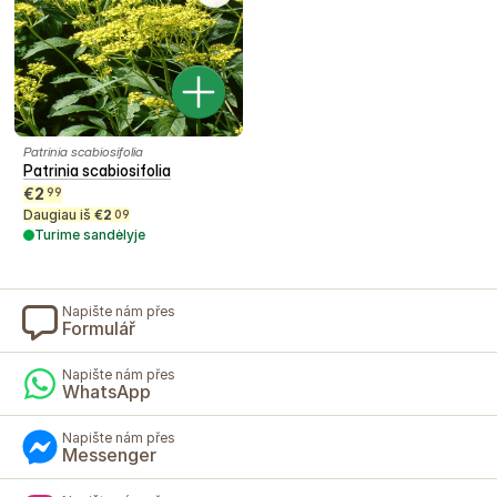
Patrinia scabiosifolia
Patrinia scabiosifolia
€
2
99
Daugiau iš
€
2
09
Turime sandėlyje
Napište nám přes
Formulář
Napište nám přes
WhatsApp
Napište nám přes
Messenger