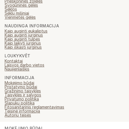
Prieskoninės žolelės
Svogūninės gėlės
Sėklos
Sėklų mišiniai
Vienmetės gėlės
NAUDINGA INFORMACIJA
Kaip auginti eukaliptus
Kaip auginti jurginus
Kaip auginti tulpes
Kaip laikyti jurginus
Kaip iškasti jurginus
LOUKYKVĚT
Kontaktai
Laisvos darbo vietos
Naujienlaiškis
INFORMACIJA
Mokėjimo būdai
Pristatymo būdai
Grąžinimo taisyklės
Taisyklės ir sąlygos
Privatumo politika
Slapukų politika
Fitosanitarinis reglamentavimas
Teisinė informacija
Autorių teisės
MOKĖJIMO BŪDAI