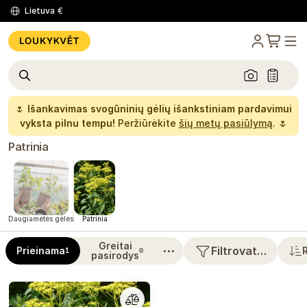
Lietuva
€
🌷
Išankavimas svogūninių gėlių išankstiniam pardavimui
vyksta pilnu tempu!
Peržiūrėkite
šių metų pasiūlymą
. 🌷
Patrinia
Daugiametės gėlės
Patrinia
Greitai
⋯
Filtrovat…
Prieinama
1
0
pasirodys