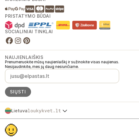
PRISTATYMO BŪDAI
SOCIALINIAI TINKLAI
NAUJIENLAIŠKIS
Prenumeruokite mūsų naujienlaiškį ir sužinokite visas naujienas.
Nesijaudinkite, mes jų daug nesiunčiame.
SIŲSTI
Lietuva
loukykvet.lt
Česko
© 2016 →
2026
Loukykvět s.r.o.
Slovensko
Loukykvět s.r.o. yra registruota Prahos miesto teismo komerciniame
Polska
registre, C skyrius, byla 268616.
Österreich
Dalyvaujame „EKO-KOM“ sistemoje, registracijos numeris