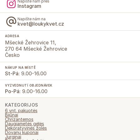
Napište nám přes
Instagram
Napište nám na
kvet@loukykvet.cz
ADRESA
Mšecké Žehrovice 11,
270 64 Mšecké Žehrovice
Česko
NÁKUP NA MÍSTĚ
St-Pá:
9.00-16.00
VYZVEDNUTÍ OBJEDNÁVEK
Po-Pá:
9.00-16.00
KATEGORIJOS
6 vnt. pakuotės
Bijūnai
Chrizantemos
Daugiametės gėlės
Dekoratyvinės žolės
Dovanų kuponai
Jurginai