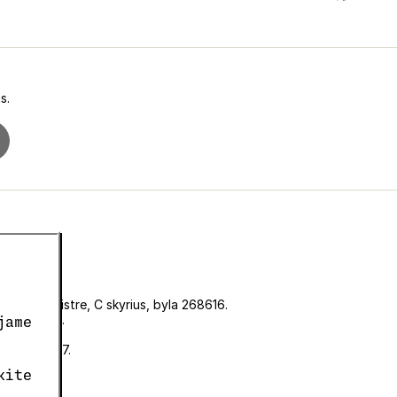
s.
iniame registre, C skyrius, byla 268616.
KF00180493.
jame
CZ05663687.
kite