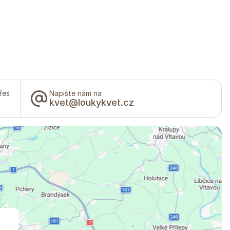
řes
Napište nám na
kvet@loukykvet.cz