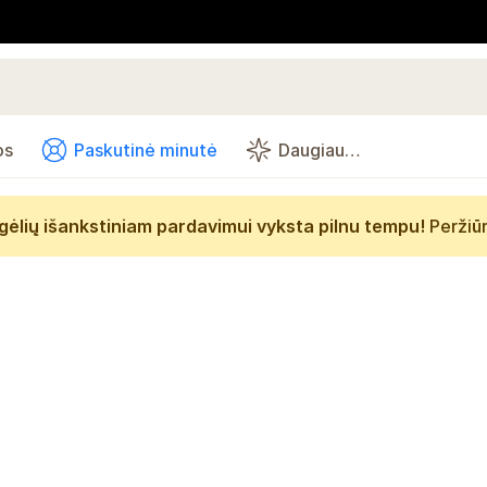
os
Paskutinė minutė
Daugiau…
gėlių išankstiniam pardavimui vyksta pilnu tempu!
Peržiū