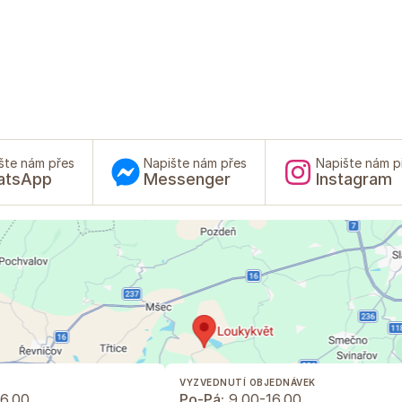
šte nám přes
Napište nám přes
Napište nám p
atsApp
Messenger
Instagram
VYZVEDNUTÍ OBJEDNÁVEK
6.00
Po-Pá:
9.00-16.00