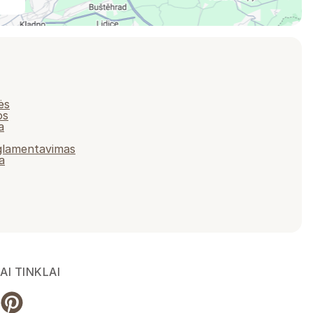
ės
os
a
eglamentavimas
a
AI TINKLAI