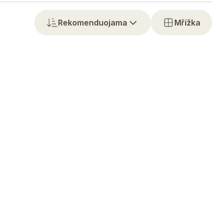
Rekomenduojama
Mřížka