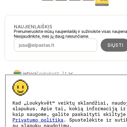
NAUJIENLAIŠKIS
Prenumeruokite mūsų naujienlaiškį ir sužinokite visas naujiena
Nesijaudinkite, mes jų daug nesiunčiame.
SIŲSTI
Lietuva
loukykvet.lt
Česko
loukykvet.cz
Slovensko
loukykvet.sk
© 2016 →
2026
Loukykvět s.r.o.
Polska
loukykvet.pl
Loukykvět s.r.o. yra registruota Prahos miesto teismo komerc
Österreich
loukykvet.at
Dalyvaujame „EKO-KOM“ sistemoje, registracijos numeris E
Kad „Loukykvět“ veiktų sklandžiai, naudo
Deutschland
Augalų pasams išduoti naudojame registracijos numerį 0636.
loukykvet.de
slapukus. Apie tai, kokią informaciją ir
Mūsų įmonės kodas yra 05663687, PVM mokėtojo kodas – 
France
kaip saugome, galite paskaityti skiltyje
loukykvet.fr
Duomenų dėžutės ID yra eng827q.
Privatumo politika
. Spustelėkite ir suti
België
loukykvet.be
EORI kodas yra CZ05663687.
su slapukų naudojimu.
Esame PVM mokėtojai.