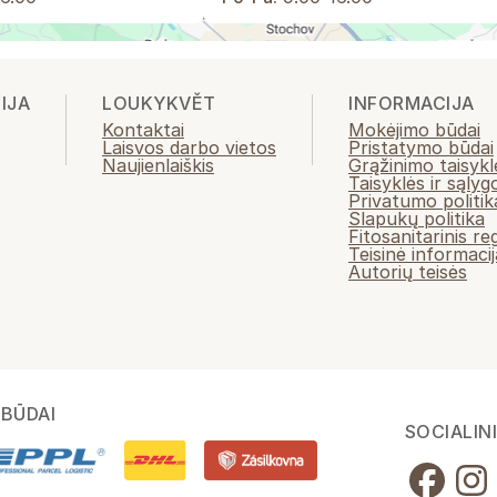
IJA
LOUKYKVĚT
INFORMACIJA
Kontaktai
Mokėjimo būdai
Laisvos darbo vietos
Pristatymo būdai
Naujienlaiškis
Grąžinimo taisykl
Taisyklės ir sąlyg
Privatumo politik
Slapukų politika
Fitosanitarinis r
Teisinė informacij
Autorių teisės
BŪDAI
SOCIALINI