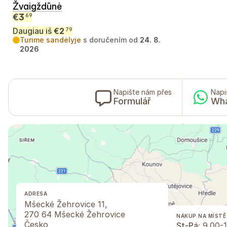
Žvaigždūnė
€
3
69
Daugiau iš
€
2
79
Turime sandėlyje
s doručením od
24. 8.
2026
Napište nám přes
Napi
Formulář
Wh
ADRESA
Mšecké Žehrovice 11,
270 64 Mšecké Žehrovice
NÁKUP NA MÍSTĚ
Česko
St-Pá:
9.00-1