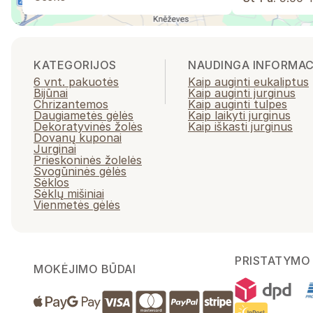
KATEGORIJOS
NAUDINGA INFORMAC
6 vnt. pakuotės
Kaip auginti eukaliptus
Bijūnai
Kaip auginti jurginus
Chrizantemos
Kaip auginti tulpes
Daugiametės gėlės
Kaip laikyti jurginus
Dekoratyvinės žolės
Kaip iškasti jurginus
Dovanų kuponai
Jurginai
Prieskoninės žolelės
Svogūninės gėlės
Sėklos
Sėklų mišiniai
Vienmetės gėlės
PRISTATYMO 
MOKĖJIMO BŪDAI