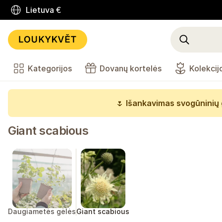
Lietuva
€
Kategorijos
Dovanų kortelės
Kolekcij
🌷
Išankavimas svogūninių 
Giant scabious
Daugiametės gėlės
Giant scabious