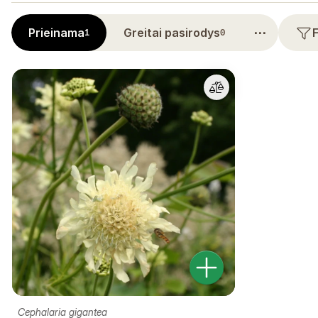
⋯
Prieinama
Greitai pasirodys
1
0
Cephalaria gigantea