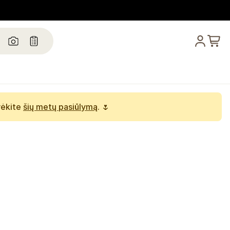
rėkite
šių metų pasiūlymą
. 🌷