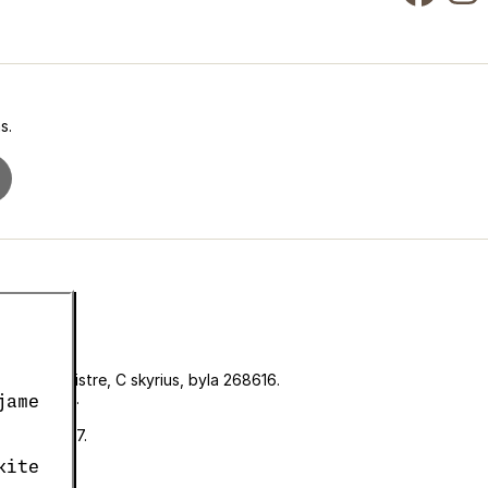
s.
iniame registre, C skyrius, byla 268616.
KF00180493.
jame
CZ05663687.
kite