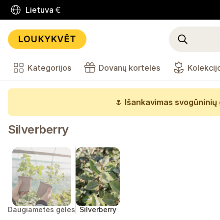
Lietuva
€
Kategorijos
Dovanų kortelės
Kolekcij
🌷
Išankavimas svogūninių 
Silverberry
Daugiametės gėlės
Silverberry