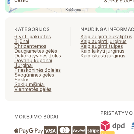
Česko
St-Pá:
9.00-1
KATEGORIJOS
NAUDINGA INFORMAC
6 vnt. pakuotės
Kaip auginti eukaliptus
Bijūnai
Kaip auginti jurginus
Chrizantemos
Kaip auginti tulpes
Daugiametės gėlės
Kaip laikyti jurginus
Dekoratyvinės žolės
Kaip iškasti jurginus
Dovanų kuponai
Jurginai
Prieskoninės žolelės
Svogūninės gėlės
Sėklos
Sėklų mišiniai
Vienmetės gėlės
PRISTATYMO 
MOKĖJIMO BŪDAI