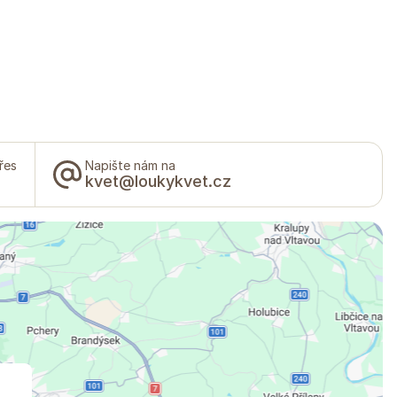
řes
Napište nám na
kvet@loukykvet.cz