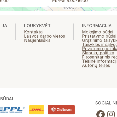
6.00
Po-Pá:
9.00-16.00
IJA
LOUKYKVĚT
INFORMACIJA
Kontaktai
Mokėjimo būdai
Laisvos darbo vietos
Pristatymo būdai
Naujienlaiškis
Grąžinimo taisykl
Taisyklės ir sąlyg
Privatumo politik
Slapukų politika
Fitosanitarinis r
Teisinė informacij
Autorių teisės
BŪDAI
SOCIALINI