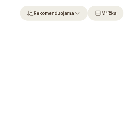
Rekomenduojama
Mřížka