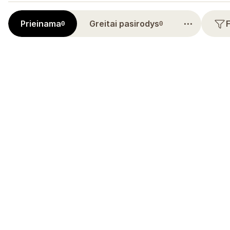
⋯
Prieinama
Greitai pasirodys
0
0