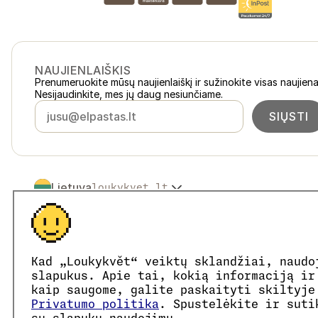
NAUJIENLAIŠKIS
Prenumeruokite mūsų naujienlaiškį ir sužinokite visas naujiena
Nesijaudinkite, mes jų daug nesiunčiame.
SIŲSTI
Lietuva
loukykvet.lt
Česko
loukykvet.cz
Slovensko
loukykvet.sk
© 2016 →
2026
Loukykvět s.r.o.
Polska
loukykvet.pl
Loukykvět s.r.o. yra registruota Prahos miesto teismo komerc
Österreich
loukykvet.at
Dalyvaujame „EKO-KOM“ sistemoje, registracijos numeris E
Kad „Loukykvět“ veiktų sklandžiai, naudo
Deutschland
Augalų pasams išduoti naudojame registracijos numerį 0636.
loukykvet.de
slapukus. Apie tai, kokią informaciją ir
Mūsų įmonės kodas yra 05663687, PVM mokėtojo kodas – 
France
kaip saugome, galite paskaityti skiltyje
loukykvet.fr
Duomenų dėžutės ID yra eng827q.
Privatumo politika
. Spustelėkite ir suti
België
loukykvet.be
EORI kodas yra CZ05663687.