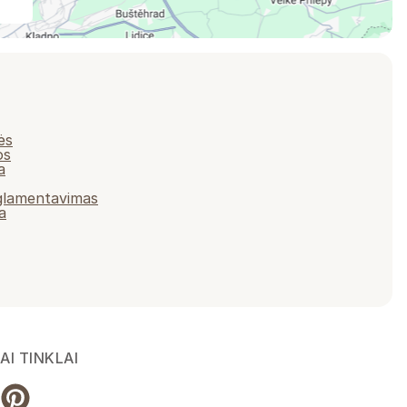
ės
os
a
eglamentavimas
a
AI TINKLAI