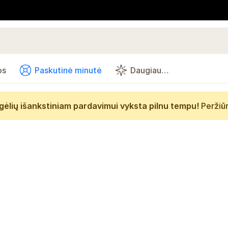
os
Paskutinė minutė
Daugiau…
gėlių išankstiniam pardavimui vyksta pilnu tempu!
Peržiū