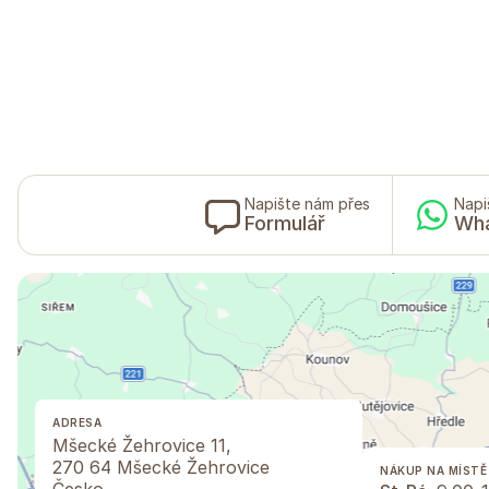
Napište nám přes
Napi
Formulář
Wh
ADRESA
Mšecké Žehrovice 11,
270 64 Mšecké Žehrovice
NÁKUP NA MÍSTĚ