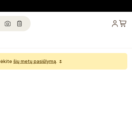
rėkite
šių metų pasiūlymą
. 🌷