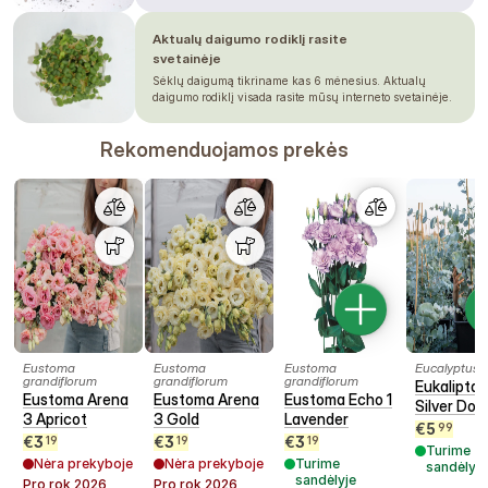
Aktualų daigumo rodiklį rasite
svetainėje
Sėklų daigumą tikriname kas 6 mėnesius. Aktualų
daigumo rodiklį visada rasite mūsų interneto svetainėje.
Rekomenduojamos prekės
Eustoma
Eustoma
Eustoma
Eucalyptus c
grandiflorum
grandiflorum
grandiflorum
Eukaliptas
Eustoma Arena
Eustoma Arena
Eustoma Echo 1
Silver Doll
3 Apricot
3 Gold
Lavender
€
5
99
€
3
€
3
€
3
19
19
19
Turime
Nėra prekyboje
Nėra prekyboje
Turime
sandėlyje
sandėlyje
Pro rok
2026
Pro rok
2026