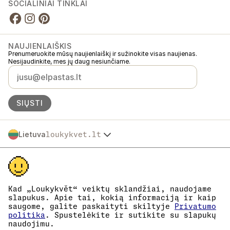
SOCIALINIAI TINKLAI
NAUJIENLAIŠKIS
Prenumeruokite mūsų naujienlaiškį ir sužinokite visas naujienas.
Nesijaudinkite, mes jų daug nesiunčiame.
SIŲSTI
Lietuva
loukykvet.lt
Česko
© 2016 →
2026
Loukykvět s.r.o.
Slovensko
Loukykvět s.r.o. yra registruota Prahos miesto teismo komerciniame
Polska
registre, C skyrius, byla 268616.
Österreich
Dalyvaujame „EKO-KOM“ sistemoje, registracijos numeris
Deutschland
EKF00180493.
Kad „Loukykvět“ veiktų sklandžiai, naudojame
Augalų pasams išduoti naudojame registracijos numerį 0636.
France
slapukus. Apie tai, kokią informaciją ir kaip
Mūsų įmonės kodas yra 05663687, PVM mokėtojo kodas –
saugome, galite paskaityti skiltyje
Privatumo
België
CZ05663687.
politika
. Spustelėkite ir sutikite su slapukų
Danmark
Duomenų dėžutės ID yra eng827q.
naudojimu.
EORI kodas yra CZ05663687.
Eesti