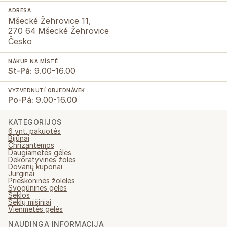
ADRESA
Mšecké Žehrovice 11,
270 64 Mšecké Žehrovice
Česko
NÁKUP NA MÍSTĚ
St-Pá:
9.00-16.00
VYZVEDNUTÍ OBJEDNÁVEK
Po-Pá:
9.00-16.00
KATEGORIJOS
6 vnt. pakuotės
Bijūnai
Chrizantemos
Daugiametės gėlės
Dekoratyvinės žolės
Dovanų kuponai
Jurginai
Prieskoninės žolelės
Svogūninės gėlės
Sėklos
Sėklų mišiniai
Vienmetės gėlės
NAUDINGA INFORMACIJA