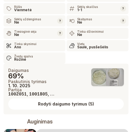
Rūšis
Sėklų skaičius
?
Vienmetė
1-1
Sėklų uždengimas
Skabymas
?
?
Ne
Ne
Tiesioginė sėja
Tinka džiovinimui
?
Ne
Ne
Tinka skynimui
Vieta
Ano
Saulė, pusšešėlis
Žiedų spalva
Rožinė
Daigumas
69%
Paskutinis tyrimas
1. 10. 2025
Partija
,
, …
1002051
1001805
Rodyti daigumo tyrimus
(
5
)
Auginimas