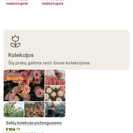
nedostupné
nedostupné
Kolekcijos
Šią prekę
galima rasti šiose kolekcijose
.
SĖKLOS
NAUJIENA
Sėklų kolekcija pažengusiems
€
104
78