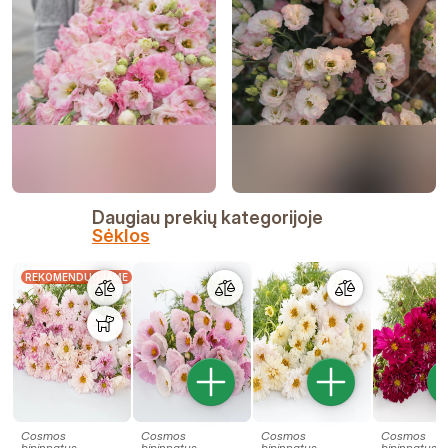
Daugiau prekių kategorijoje
Sėklos
REKOMENDUOJAME
Cosmos
Cosmos
Cosmos
Cosmos
bipinnatus
bipinnatus
bipinnatus
bipinnatus