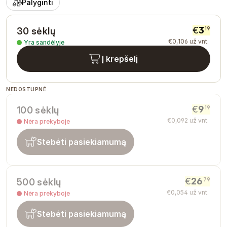
Palyginti
€
3
19
30 sėklų
€
0
,
106
už vnt.
Yra sandėlyje
Į krepšelį
NEDOSTUPNÉ
€
9
19
100 sėklų
€
0
,
092
už vnt.
Nėra prekyboje
Stebėti pasiekiamumą
€
26
79
500 sėklų
€
0
,
054
už vnt.
Nėra prekyboje
Stebėti pasiekiamumą