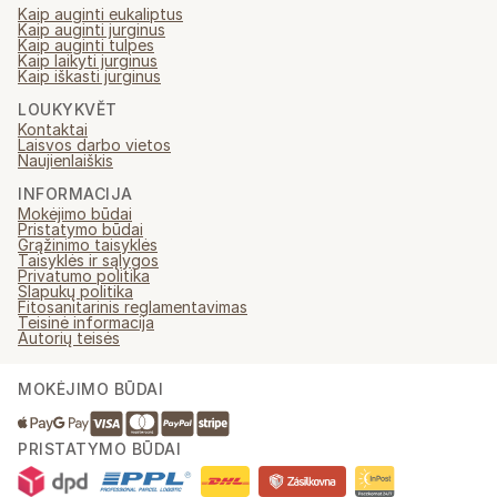
Kaip auginti eukaliptus
Kaip auginti jurginus
Kaip auginti tulpes
Kaip laikyti jurginus
Kaip iškasti jurginus
LOUKYKVĚT
Kontaktai
Laisvos darbo vietos
Naujienlaiškis
INFORMACIJA
Mokėjimo būdai
Pristatymo būdai
Grąžinimo taisyklės
Taisyklės ir sąlygos
Privatumo politika
Slapukų politika
Fitosanitarinis reglamentavimas
Teisinė informacija
Autorių teisės
MOKĖJIMO BŪDAI
PRISTATYMO BŪDAI