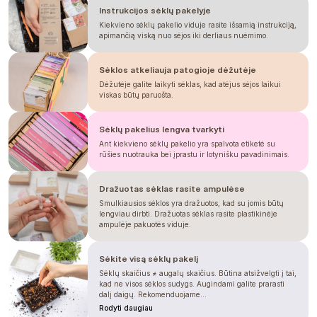
Instrukcijos sėklų pakelyje
Kiekvieno sėklų pakelio viduje rasite išsamią instrukciją,
apimančią viską nuo sėjos iki derliaus nuėmimo.
Sėklos atkeliauja patogioje dėžutėje
Dėžutėje galite laikyti sėklas, kad atėjus sėjos laikui
viskas būtų paruošta.
Sėklų pakelius lengva tvarkyti
Ant kiekvieno sėklų pakelio yra spalvota etiketė su
rūšies nuotrauka bei įprastu ir lotynišku pavadinimais.
Dražuotas sėklas rasite ampulėse
Smulkiausios sėklos yra dražuotos, kad su jomis būtų
lengviau dirbti. Dražuotas sėklas rasite plastikinėje
ampulėje pakuotės viduje.
Sėkite visą sėklų pakelį
Sėklų skaičius ≠ augalų skaičius. Būtina atsižvelgti į tai,
kad ne visos sėklos sudygs. Augindami galite prarasti
dalį daigų. Rekomenduojame...
Rodyti daugiau