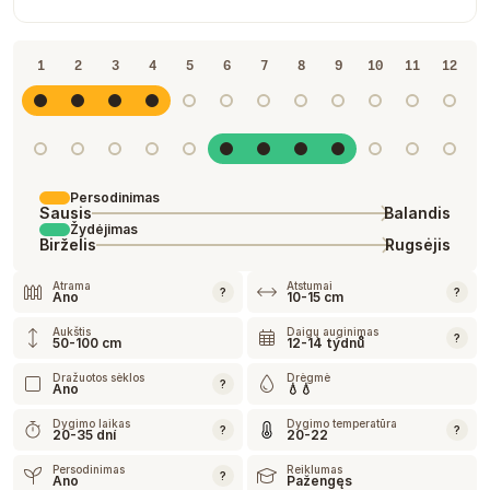
1
2
3
4
5
6
7
8
9
10
11
12
Persodinimas
Sausis
Balandis
Žydėjimas
Birželis
Rugsėjis
Atrama
Atstumai
?
?
Ano
10-15 cm
Aukštis
Daigų auginimas
?
50-100 cm
12-14 týdnů
Dražuotos sėklos
Drėgmė
?
Ano
💧💧
Dygimo laikas
Dygimo temperatūra
?
?
20-35 dní
20-22
Persodinimas
Reiklumas
?
Ano
Pažengęs