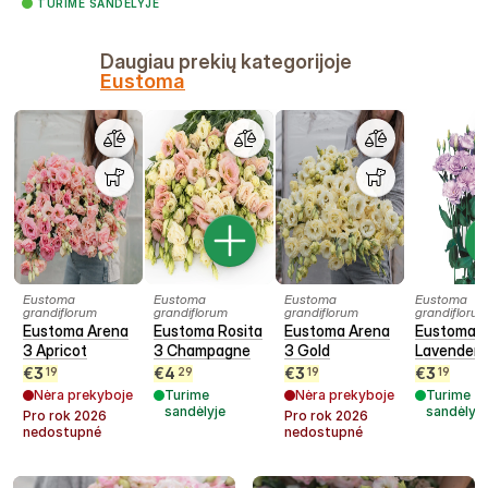
TURIME SANDĖLYJE
Daugiau prekių kategorijoje
Eustoma
Eustoma
Eustoma
Eustoma
Eustoma
grandiflorum
grandiflorum
grandiflorum
grandifloru
Eustoma Arena
Eustoma Rosita
Eustoma Arena
Eustoma E
3 Apricot
3 Champagne
3 Gold
Lavender
€
3
€
4
€
3
€
3
19
29
19
19
Nėra prekyboje
Turime
Nėra prekyboje
Turime
sandėlyje
sandėlyje
Pro rok
2026
Pro rok
2026
nedostupné
nedostupné