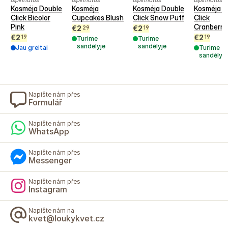
Kosmėja Double
Kosmėja
Kosmėja Double
Kosmėja D
Click Bicolor
Cupcakes Blush
Click Snow Puff
Click
Pink
Cranberri
€
2
€
2
29
19
€
2
€
2
19
19
Turime
Turime
sandėlyje
sandėlyje
Jau greitai
Turime
sandėlyje
Napište nám přes
Formulář
Napište nám přes
WhatsApp
Napište nám přes
Messenger
Napište nám přes
Instagram
Napište nám na
kvet@loukykvet.cz