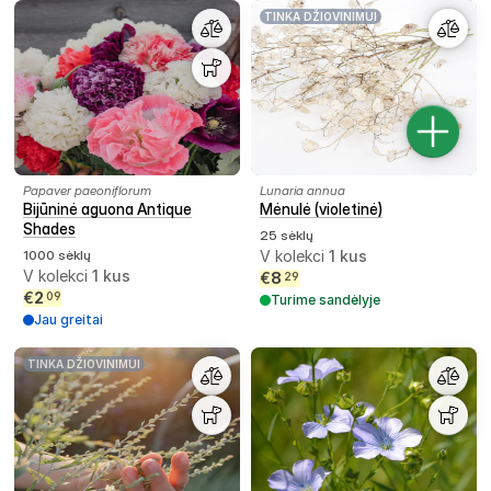
TINKA DŽIOVINIMUI
Papaver paeoniflorum
Lunaria annua
Bijūninė aguona Antique
Mėnulė (violetinė)
Shades
25 sėklų
1000 sėklų
V kolekci
1
kus
V kolekci
1
kus
€
8
29
€
2
09
Turime sandėlyje
Jau greitai
TINKA DŽIOVINIMUI