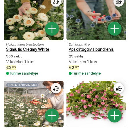
Helichrysum bracteatum
Echinops ritro
Šlamutis Creamy White
Apskritagalvis bandrenis
500 sėklų
25 sėklų
V kolekci
1
kus
V kolekci
1
kus
€
2
€
2
09
09
Turime sandėlyje
Turime sandėlyje
TINKA DŽIOVINIMUI