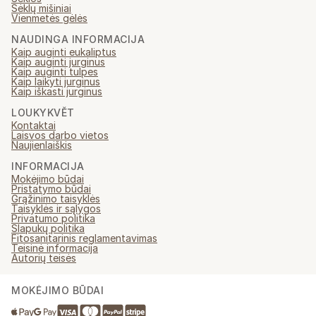
Sėklų mišiniai
Vienmetės gėlės
NAUDINGA INFORMACIJA
Kaip auginti eukaliptus
Kaip auginti jurginus
Kaip auginti tulpes
Kaip laikyti jurginus
Kaip iškasti jurginus
LOUKYKVĚT
Kontaktai
Laisvos darbo vietos
Naujienlaiškis
INFORMACIJA
Mokėjimo būdai
Pristatymo būdai
Grąžinimo taisyklės
Taisyklės ir sąlygos
Privatumo politika
Slapukų politika
Fitosanitarinis reglamentavimas
Teisinė informacija
Autorių teisės
MOKĖJIMO BŪDAI