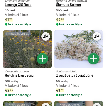
Limonium sinuatum
Helichrysum bracteatum
Limonija QIS Rose
Šlamutis Salmon
25 sėklų
500 sėklų
V kolekci
1
kus
V kolekci
1
kus
€
1
€
2
99
09
Turime sandėlyje
Turime sandėlyje
TINKA DŽIOVINIMUI
Craspedia globosa
Scabiosa stellata
Rutulinė kraspedija
Zvaigždėtoji žvaigždūnė
100 sėklų
50 sėklų
V kolekci
1
kus
V kolekci
1
kus
€
2
€
1
09
79
Turime sandėlyje
Turime sandėlyje
TINKA DŽIOVINIMUI
TINKA DŽIOVINIMUI