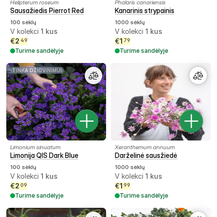
Helipterum roseum
Phalaris canariensis
Sausažiedis Pierrot Red
Kanarinis strypainis
100 sėklų
1000 sėklų
V kolekci
1
kus
V kolekci
1
kus
€
2
€
1
49
79
Turime sandėlyje
Turime sandėlyje
TINKA DŽIOVINIMUI
Limonium sinuatum
Xeranthemum annuum
Limonija QIS Dark Blue
Darželinė sausžiedė
100 sėklų
1000 sėklų
V kolekci
1
kus
V kolekci
1
kus
€
2
€
1
09
99
Turime sandėlyje
Turime sandėlyje