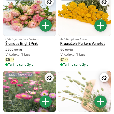
Helichrysum bracteatum
Achillea filipendulina
Šlamutis Bright Pink
Kraujažolė Parkers Varietät
2500 sėklų
50 sėklų
V kolekci
1
kus
V kolekci
1
kus
€
5
€
1
09
79
Turime sandėlyje
Turime sandėlyje
TINKA DŽIOVINIMUI