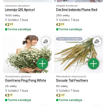
Limonium sinuatum
Atriplex hortensis
Limonija QIS Apricot
Daržinė balanda Plume Red
1000 sėklų
250 sėklų
V kolekci
1
kus
V kolekci
1
kus
€
2
€
2
09
09
Turime sandėlyje
Turime sandėlyje
TINKA DŽIOVINIMUI
Gomphrena globosa
Pennisetum macrourum
Gomfrena Ping Pong White
Soruolė Tail Feathers
25 sėklų
50 sėklų
V kolekci
1
kus
V kolekci
1
kus
€
3
€
2
19
49
Turime sandėlyje
Turime sandėlyje