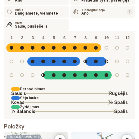
Ano
Pradedantysis, pažengęs
Rūšis
Tiesioginė sėja
?
Daugiametė, vienmetė
Ano
Vieta
Saulė, pusšešėlis
1
2
3
4
5
6
7
8
9
10
11
12
Persodinimas
Sausis
Rugsėjis
Sėja lauke
Kovas
½ Spalis
Žydėjimas
½ Balandis
Spalis
Položky
TINKA DŽIOVINIMUI