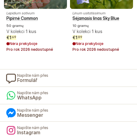
Lepidium sativum
Linum usitatissimum
Pipirnė Common
Sėjamasis linas Sky Blue
50 gramų
10 gramų
V kolekci
1
kus
V kolekci
1
kus
€
1
€
1
69
89
Nėra prekyboje
Nėra prekyboje
Pro rok
2026
nedostupné
Pro rok
2026
nedostupné
Napište nám přes
Formulář
Napište nám přes
WhatsApp
Napište nám přes
Messenger
Napište nám přes
Instagram