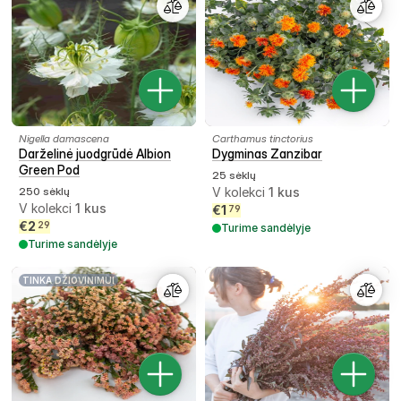
Nigella damascena
Carthamus tinctorius
Darželinė juodgrūdė Albion
Dygminas Zanzibar
Green Pod
25 sėklų
250 sėklų
V kolekci
1
kus
V kolekci
1
kus
€
1
79
€
2
29
Turime sandėlyje
Turime sandėlyje
TINKA DŽIOVINIMUI