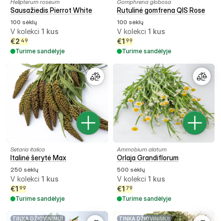
Helipterum roseum
Gomphrena globosa
Sausažiedis Pierrot White
Rutulinė gomfrena QIS Rose
100 sėklų
100 sėklų
V kolekci
1
kus
V kolekci
1
kus
€
2
€
1
49
99
Turime sandėlyje
Turime sandėlyje
Setaria italica
Ammobium alatum
Italinė šerytė Max
Orlaja Grandiflorum
250 sėklų
500 sėklų
V kolekci
1
kus
V kolekci
1
kus
€
1
€
1
99
79
Turime sandėlyje
Turime sandėlyje
TINKA DŽIOVINIMUI
TINKA DŽIOVINIMUI