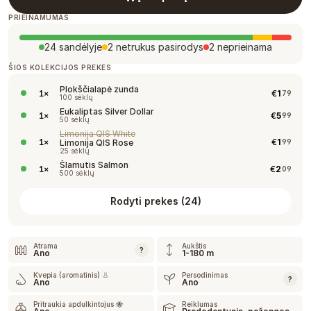
PRIEINAMUMAS
24 sandėlyje
2 netrukus pasirodys
2 neprieinama
ŠIOS KOLEKCIJOS PREKĖS
Plokščialapė zunda
€
1
1
×
79
100 sėklų
Eukaliptas Silver Dollar
€
5
1
×
99
50 sėklų
Limonija QIS White
€
1
1
×
Limonija QIS Rose
99
25 sėklų
Šlamutis Salmon
€
2
1
×
09
500 sėklų
Rodyti prekes
(
24
)
Atrama
Aukštis
?
Ano
1-180 m
Kvepia (aromatinis) 👃
Persodinimas
?
Ano
Ano
Pritraukia apdulkintojus 🐝
Reiklumas