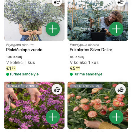
Eryngium planum
Eucalyptus cinerea
Plokščialapė zunda
Eukaliptas Silver Dollar
100 sėklų
50 sėklų
V kolekci
1
kus
V kolekci
1
kus
€
1
€
5
79
99
Turime sandėlyje
Turime sandėlyje
TINKA DŽIOVINIMUI
TINKA DŽIOVINIMUI