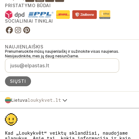
PRISTATYMO BŪDAI
SOCIALINIAI TINKLAI
NAUJIENLAIŠKIS
Prenumeruokite mūsų naujienlaiškį ir sužinokite visas naujienas.
Nesijaudinkite, mes jų daug nesiunčiame.
SIŲSTI
Lietuva
loukykvet.lt
Česko
© 2016 →
2026
Loukykvět s.r.o.
Slovensko
Loukykvět s.r.o. yra registruota Prahos miesto teismo komerciniame
Polska
registre, C skyrius, byla 268616.
Österreich
Dalyvaujame „EKO-KOM“ sistemoje, registracijos numeris
Deutschland
EKF00180493.
Kad „Loukykvět“ veiktų sklandžiai, naudojame
Augalų pasams išduoti naudojame registracijos numerį 0636.
France
slapukus. Apie tai, kokią informaciją ir kaip