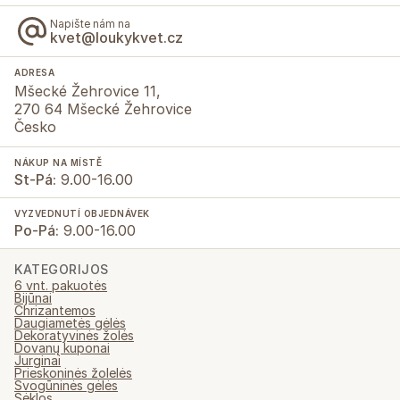
Napište nám na
kvet@loukykvet.cz
ADRESA
Mšecké Žehrovice 11,
270 64 Mšecké Žehrovice
Česko
NÁKUP NA MÍSTĚ
St-Pá:
9.00-16.00
VYZVEDNUTÍ OBJEDNÁVEK
Po-Pá:
9.00-16.00
KATEGORIJOS
6 vnt. pakuotės
Bijūnai
Chrizantemos
Daugiametės gėlės
Dekoratyvinės žolės
Dovanų kuponai
Jurginai
Prieskoninės žolelės
Svogūninės gėlės
Sėklos