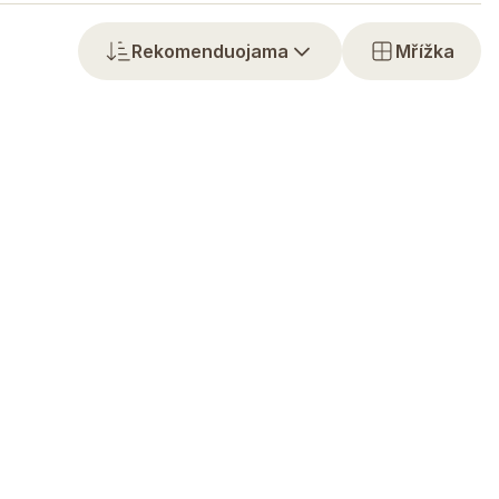
Rekomenduojama
Mřížka