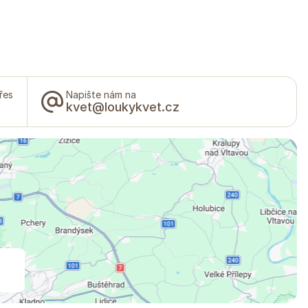
řes
Napište nám na
kvet@loukykvet.cz