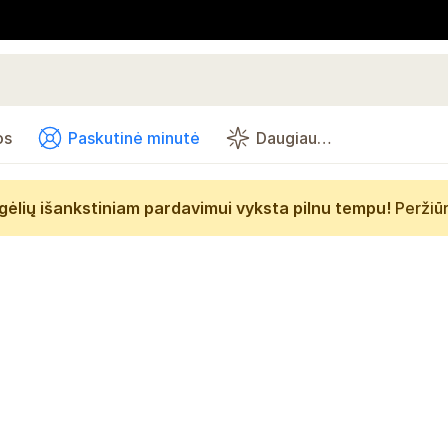
os
Paskutinė minutė
Daugiau…
gėlių išankstiniam pardavimui vyksta pilnu tempu!
Peržiū