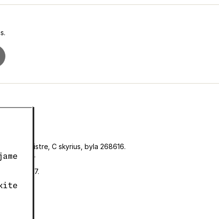
s.
iniame registre, C skyrius, byla 268616.
KF00180493.
jame
CZ05663687.
kite