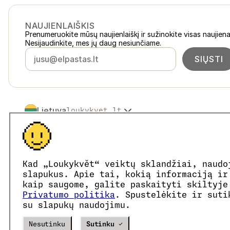
NAUJIENLAIŠKIS
Prenumeruokite mūsų naujienlaiškį ir sužinokite visas naujiena
Nesijaudinkite, mes jų daug nesiunčiame.
SIŲSTI
Lietuva
loukykvet.lt
Česko
loukykvet.cz
Slovensko
loukykvet.sk
© 2016 →
2026
Loukykvět s.r.o.
Polska
loukykvet.pl
Loukykvět s.r.o. yra registruota Prahos miesto teismo komerc
Österreich
loukykvet.at
Dalyvaujame „EKO-KOM“ sistemoje, registracijos numeris E
Kad „Loukykvět“ veiktų sklandžiai, naudo
Deutschland
Augalų pasams išduoti naudojame registracijos numerį 0636.
loukykvet.de
slapukus. Apie tai, kokią informaciją ir
Mūsų įmonės kodas yra 05663687, PVM mokėtojo kodas – 
France
kaip saugome, galite paskaityti skiltyje
loukykvet.fr
Duomenų dėžutės ID yra eng827q.
Privatumo politika
. Spustelėkite ir suti
België
loukykvet.be
EORI kodas yra CZ05663687.
su slapukų naudojimu.
Esame PVM mokėtojai.
Danmark
loukykvet.dk
Eesti
loukykvet.ee
Verze
20302
PRODUCTION
Nesutinku
Sutinku ✓