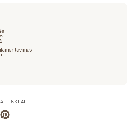
ės
os
a
eglamentavimas
a
AI TINKLAI