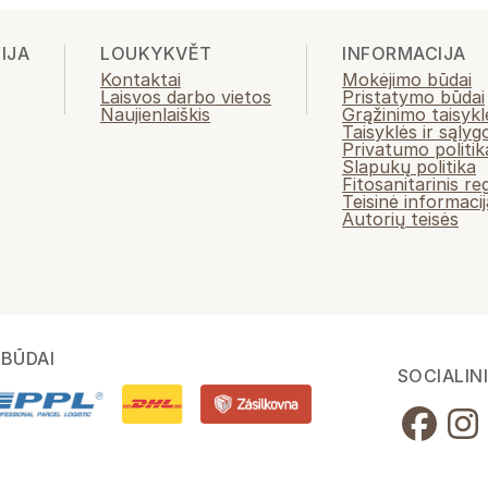
IJA
LOUKYKVĚT
INFORMACIJA
Kontaktai
Mokėjimo būdai
Laisvos darbo vietos
Pristatymo būdai
Naujienlaiškis
Grąžinimo taisykl
Taisyklės ir sąlyg
Privatumo politik
Slapukų politika
Fitosanitarinis r
Teisinė informacij
Autorių teisės
BŪDAI
SOCIALINI