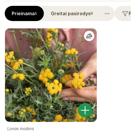
⋯
Prieinama
Greitai pasirodys
1
0
Lonas inodora