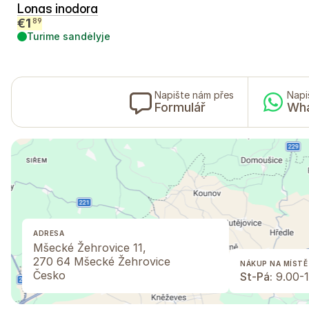
Lonas inodora
€
1
89
Turime sandėlyje
Napište nám přes
Napi
Formulář
Wh
ADRESA
Mšecké Žehrovice 11,
270 64 Mšecké Žehrovice
NÁKUP NA MÍSTĚ
Česko
St-Pá:
9.00-1