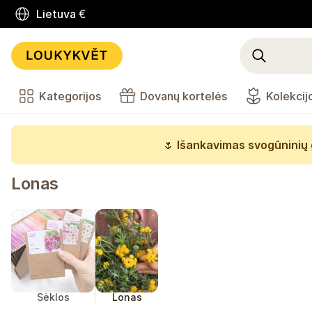
Lietuva
€
Kategorijos
Dovanų kortelės
Kolekcij
🌷
Išankavimas svogūninių 
Lonas
Sėklos
Lonas