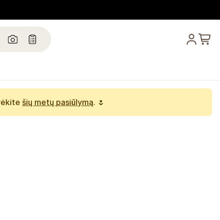
rėkite
šių metų pasiūlymą
. 🌷