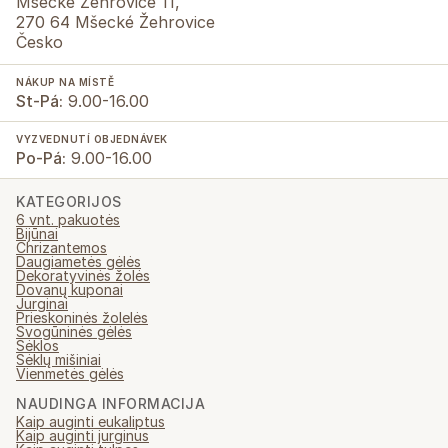
Mšecké Žehrovice 11,
270 64 Mšecké Žehrovice
Česko
NÁKUP NA MÍSTĚ
St-Pá:
9.00-16.00
VYZVEDNUTÍ OBJEDNÁVEK
Po-Pá:
9.00-16.00
KATEGORIJOS
6 vnt. pakuotės
Bijūnai
Chrizantemos
Daugiametės gėlės
Dekoratyvinės žolės
Dovanų kuponai
Jurginai
Prieskoninės žolelės
Svogūninės gėlės
Sėklos
Sėklų mišiniai
Vienmetės gėlės
NAUDINGA INFORMACIJA
Kaip auginti eukaliptus
Kaip auginti jurginus