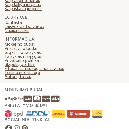
Kaip auginti tulpes
Kaip laikyti jurginus
Kaip iškasti jurginus
LOUKYKVĚT
Kontaktai
Laisvos darbo vietos
Naujienlaiškis
INFORMACIJA
Mokėjimo būdai
Pristatymo būdai
Grąžinimo taisyklės
Taisyklės ir sąlygos
Privatumo politika
Slapukų politika
Fitosanitarinis reglamentavimas
Teisinė informacija
Autorių teisės
MOKĖJIMO BŪDAI
PRISTATYMO BŪDAI
SOCIALINIAI TINKLAI