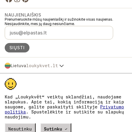
NAUJIENLAIŠKIS
Prenumeruokite mūsų naujienlaiškį ir sužinokite visas naujienas.
Nesijaudinkite, mes jų daug nesiunčiame.
SIŲSTI
Lietuva
loukykvet.lt
Česko
© 2016 →
2026
Loukykvět s.r.o.
Slovensko
Loukykvět s.r.o. yra registruota Prahos miesto teismo komerciniame
Polska
registre, C skyrius, byla 268616.
Österreich
Dalyvaujame „EKO-KOM“ sistemoje, registracijos numeris
Deutschland
EKF00180493.
Kad „Loukykvět“ veiktų sklandžiai, naudojame
Augalų pasams išduoti naudojame registracijos numerį 0636.
France
slapukus. Apie tai, kokią informaciją ir kaip
Mūsų įmonės kodas yra 05663687, PVM mokėtojo kodas –
saugome, galite paskaityti skiltyje
Privatumo
België
CZ05663687.
politika
. Spustelėkite ir sutikite su slapukų
Danmark
Duomenų dėžutės ID yra eng827q.
naudojimu.
EORI kodas yra CZ05663687.
Eesti
Esame PVM mokėtojai.
España
Verze
Nesutinku
20302
PRODUCTION
Sutinku ✓
Suomi