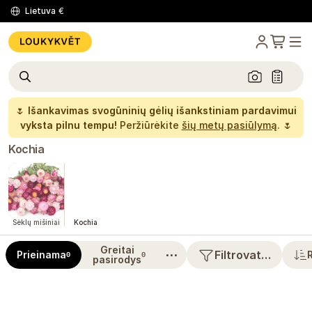
Lietuva
€
🌷
Išankavimas svogūninių gėlių išankstiniam pardavimui
vyksta pilnu tempu!
Peržiūrėkite
šių metų pasiūlymą
. 🌷
Kochia
Sėklų mišiniai
Kochia
Greitai
⋯
Filtrovat…
Prieinama
0
0
pasirodys