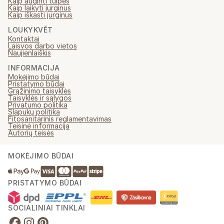
Kaip auginti tulpes
Kaip laikyti jurginus
Kaip iškasti jurginus
LOUKYKVĚT
Kontaktai
Laisvos darbo vietos
Naujienlaiškis
INFORMACIJA
Mokėjimo būdai
Pristatymo būdai
Grąžinimo taisyklės
Taisyklės ir sąlygos
Privatumo politika
Slapukų politika
Fitosanitarinis reglamentavimas
Teisinė informacija
Autorių teisės
MOKĖJIMO BŪDAI
PRISTATYMO BŪDAI
SOCIALINIAI TINKLAI