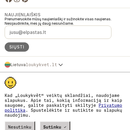
NAUJIENLAIŠKIS
Prenumeruokite mūsų naujienlaiškį ir sužinokite visas naujienas.
Nesijaudinkite, mes jų daug nesiunčiame.
SIŲSTI
Lietuva
loukykvet.lt
Česko
© 2016 →
2026
Loukykvět s.r.o.
Slovensko
Loukykvět s.r.o. yra registruota Prahos miesto teismo komerciniame
Polska
registre, C skyrius, byla 268616.
Österreich
Dalyvaujame „EKO-KOM“ sistemoje, registracijos numeris
Deutschland
EKF00180493.
Kad „Loukykvět“ veiktų sklandžiai, naudojame
Augalų pasams išduoti naudojame registracijos numerį 0636.
France
slapukus. Apie tai, kokią informaciją ir kaip
Mūsų įmonės kodas yra 05663687, PVM mokėtojo kodas –
saugome, galite paskaityti skiltyje
Privatumo
België
CZ05663687.
politika
. Spustelėkite ir sutikite su slapukų
Danmark
Duomenų dėžutės ID yra eng827q.
naudojimu.
EORI kodas yra CZ05663687.
Eesti
Esame PVM mokėtojai.
España
Verze
Nesutinku
20302
PRODUCTION
Sutinku ✓
Suomi