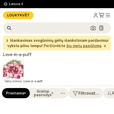
Lietuva
€
🌷
Išankavimas svogūninių gėlių išankstiniam pardavimui
vyksta pilnu tempu!
Peržiūrėkite
šių metų pasiūlymą
. 🌷
Love-in-a-puff
Sėklų mišiniai
Love-in-a-puff
Greitai
⋯
Filtrovat…
Prieinama
0
0
pasirodys