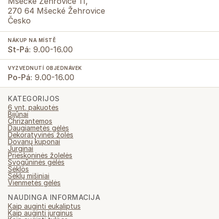
Mšecké Žehrovice 11,
270 64 Mšecké Žehrovice
Česko
NÁKUP NA MÍSTĚ
St-Pá:
9.00-16.00
VYZVEDNUTÍ OBJEDNÁVEK
Po-Pá:
9.00-16.00
KATEGORIJOS
6 vnt. pakuotės
Bijūnai
Chrizantemos
Daugiametės gėlės
Dekoratyvinės žolės
Dovanų kuponai
Jurginai
Prieskoninės žolelės
Svogūninės gėlės
Sėklos
Sėklų mišiniai
Vienmetės gėlės
NAUDINGA INFORMACIJA
Kaip auginti eukaliptus
Kaip auginti jurginus