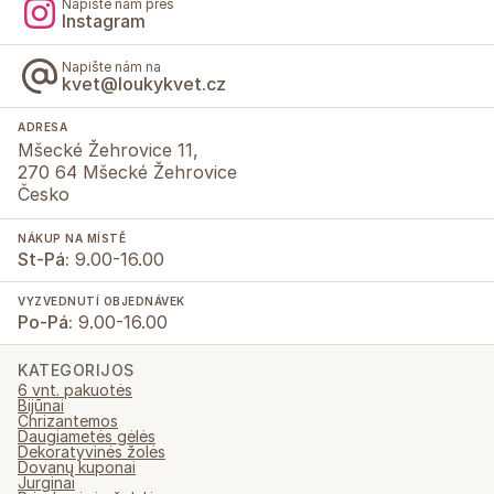
Napište nám přes
Instagram
Napište nám na
kvet@loukykvet.cz
ADRESA
Mšecké Žehrovice 11,
270 64 Mšecké Žehrovice
Česko
NÁKUP NA MÍSTĚ
St-Pá:
9.00-16.00
VYZVEDNUTÍ OBJEDNÁVEK
Po-Pá:
9.00-16.00
KATEGORIJOS
6 vnt. pakuotės
Bijūnai
Chrizantemos
Daugiametės gėlės
Dekoratyvinės žolės
Dovanų kuponai
Jurginai