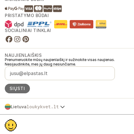
PRISTATYMO BŪDAI
SOCIALINIAI TINKLAI
NAUJIENLAIŠKIS
Prenumeruokite mūsų naujienlaiškį ir sužinokite visas naujienas.
Nesijaudinkite, mes jų daug nesiunčiame.
SIŲSTI
Lietuva
loukykvet.lt
Česko
© 2016 →
2026
Loukykvět s.r.o.
Slovensko
Loukykvět s.r.o. yra registruota Prahos miesto teismo komerciniame
Polska
registre, C skyrius, byla 268616.
Österreich
Dalyvaujame „EKO-KOM“ sistemoje, registracijos numeris