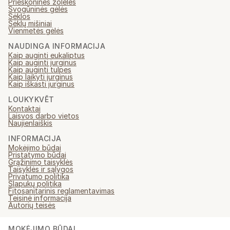
Prieskoninės žolelės
Svogūninės gėlės
Sėklos
Sėklų mišiniai
Vienmetės gėlės
NAUDINGA INFORMACIJA
Kaip auginti eukaliptus
Kaip auginti jurginus
Kaip auginti tulpes
Kaip laikyti jurginus
Kaip iškasti jurginus
LOUKYKVĚT
Kontaktai
Laisvos darbo vietos
Naujienlaiškis
INFORMACIJA
Mokėjimo būdai
Pristatymo būdai
Grąžinimo taisyklės
Taisyklės ir sąlygos
Privatumo politika
Slapukų politika
Fitosanitarinis reglamentavimas
Teisinė informacija
Autorių teisės
MOKĖJIMO BŪDAI