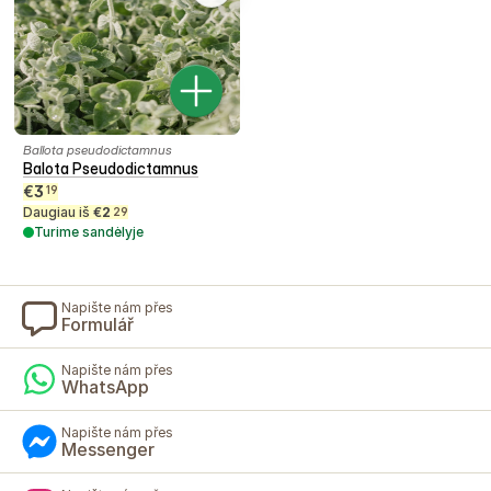
Ballota pseudodictamnus
Balota Pseudodictamnus
€
3
19
Daugiau iš
€
2
29
Turime sandėlyje
Napište nám přes
Formulář
Napište nám přes
WhatsApp
Napište nám přes
Messenger