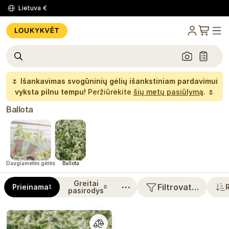
Lietuva
€
🌷
Išankavimas svogūninių gėlių išankstiniam pardavimui
vyksta pilnu tempu!
Peržiūrėkite
šių metų pasiūlymą
. 🌷
Ballota
Daugiametės gėlės
Ballota
Greitai
⋯
Filtrovat…
Prieinama
1
0
pasirodys