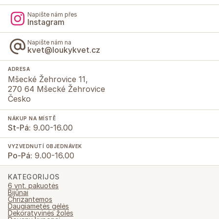
Napište nám přes
Instagram
Napište nám na
kvet@loukykvet.cz
ADRESA
Mšecké Žehrovice 11,
270 64 Mšecké Žehrovice
Česko
NÁKUP NA MÍSTĚ
St-Pá:
9.00-16.00
VYZVEDNUTÍ OBJEDNÁVEK
Po-Pá:
9.00-16.00
KATEGORIJOS
6 vnt. pakuotės
Bijūnai
Chrizantemos
Daugiametės gėlės
Dekoratyvinės žolės