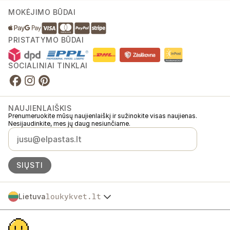
MOKĖJIMO BŪDAI
PRISTATYMO BŪDAI
SOCIALINIAI TINKLAI
NAUJIENLAIŠKIS
Prenumeruokite mūsų naujienlaiškį ir sužinokite visas naujienas.
Nesijaudinkite, mes jų daug nesiunčiame.
SIŲSTI
Lietuva
loukykvet.lt
Česko
© 2016 →
2026
Loukykvět s.r.o.
Slovensko
Loukykvět s.r.o. yra registruota Prahos miesto teismo komerciniame
Polska