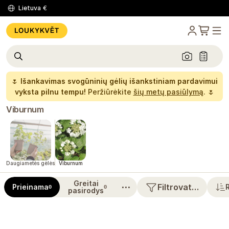
Lietuva
€
🌷
Išankavimas svogūninių gėlių išankstiniam pardavimui
vyksta pilnu tempu!
Peržiūrėkite
šių metų pasiūlymą
. 🌷
Viburnum
Daugiametės gėlės
Viburnum
Greitai
⋯
Filtrovat…
Prieinama
0
0
pasirodys