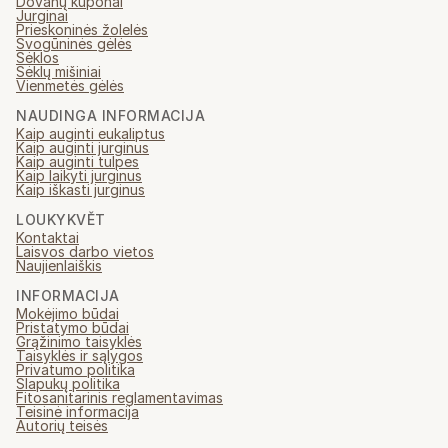
Dovanų kuponai
Jurginai
Prieskoninės žolelės
Svogūninės gėlės
Sėklos
Sėklų mišiniai
Vienmetės gėlės
NAUDINGA INFORMACIJA
Kaip auginti eukaliptus
Kaip auginti jurginus
Kaip auginti tulpes
Kaip laikyti jurginus
Kaip iškasti jurginus
LOUKYKVĚT
Kontaktai
Laisvos darbo vietos
Naujienlaiškis
INFORMACIJA
Mokėjimo būdai
Pristatymo būdai
Grąžinimo taisyklės
Taisyklės ir sąlygos
Privatumo politika
Slapukų politika
Fitosanitarinis reglamentavimas
Teisinė informacija
Autorių teisės