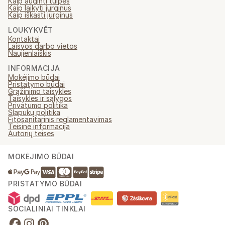
Kaip auginti tulpes
Kaip laikyti jurginus
Kaip iškasti jurginus
LOUKYKVĚT
Kontaktai
Laisvos darbo vietos
Naujienlaiškis
INFORMACIJA
Mokėjimo būdai
Pristatymo būdai
Grąžinimo taisyklės
Taisyklės ir sąlygos
Privatumo politika
Slapukų politika
Fitosanitarinis reglamentavimas
Teisinė informacija
Autorių teisės
MOKĖJIMO BŪDAI
PRISTATYMO BŪDAI
SOCIALINIAI TINKLAI