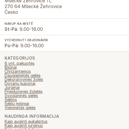
Mšecké Žehrovice 11,
270 64 Mšecké Žehrovice
Česko
NÁKUP NA MÍSTĚ
St-Pá:
9.00-16.00
VYZVEDNUTÍ OBJEDNÁVEK
Po-Pá:
9.00-16.00
KATEGORIJOS
6 vnt. pakuotės
Bijūnai
Chrizantemos
Daugiametės gėlės
Dekoratyvinės žolės
Dovanų kuponai
Jurginai
Prieskoninės žolelės
Svogūninės gėlės
Sėklos
Sėklų mišiniai
Vienmetės gėlės
NAUDINGA INFORMACIJA
Kaip auginti eukaliptus
Kaip auginti jurginus