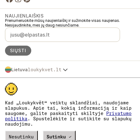
NAUJIENLAIŠKIS
Prenumeruokite mūsų naujienlaiškį ir sužinokite visas naujienas.
Nesijaudinkite, mes jų daug nesiunčiame.
SIŲSTI
Lietuva
loukykvet.lt
Česko
© 2016 →
2026
Loukykvět s.r.o.
Slovensko
Loukykvět s.r.o. yra registruota Prahos miesto teismo komerciniame
Polska
registre, C skyrius, byla 268616.
Österreich
Dalyvaujame „EKO-KOM“ sistemoje, registracijos numeris
Deutschland
EKF00180493.
Kad „Loukykvět“ veiktų sklandžiai, naudojame
Augalų pasams išduoti naudojame registracijos numerį 0636.
France
slapukus. Apie tai, kokią informaciją ir kaip
Mūsų įmonės kodas yra 05663687, PVM mokėtojo kodas –
saugome, galite paskaityti skiltyje
Privatumo
België
CZ05663687.
politika
. Spustelėkite ir sutikite su slapukų
Danmark
Duomenų dėžutės ID yra eng827q.
naudojimu.
EORI kodas yra CZ05663687.
Eesti
Esame PVM mokėtojai.
España
Verze
Nesutinku
20302
PRODUCTION
Sutinku ✓
Suomi