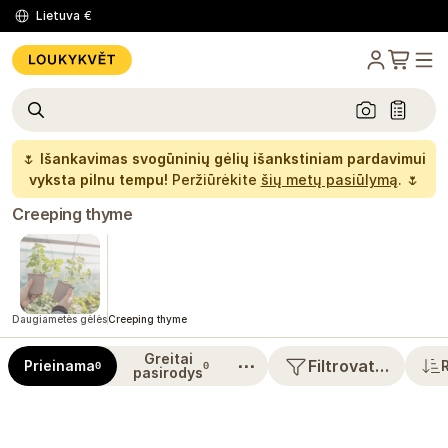
Lietuva
€
🌷
Išankavimas svogūninių gėlių išankstiniam pardavimui
vyksta pilnu tempu!
Peržiūrėkite
šių metų pasiūlymą
. 🌷
Creeping thyme
Daugiametės gėlės
Creeping thyme
Greitai
⋯
Filtrovat…
Prieinama
0
0
pasirodys