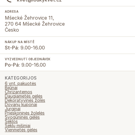
ADRESA
Mšecké Žehrovice 11,
270 64 Mšecké Žehrovice
Česko
NÁKUP NA MÍSTĚ
St-Pá:
9.00-16.00
VYZVEDNUTÍ OBJEDNÁVEK
Po-Pá:
9.00-16.00
KATEGORIJOS
6 vnt. pakuotės
Bijūnai
Chrizantemos
Daugiametės gėlės
Dekoratyvinės žolės
Dovanų kuponai
Jurginai
Prieskoninės žolelės
Svogūninės gėlės
Sėklos
Sėklų mišiniai
Vienmetės gėlės