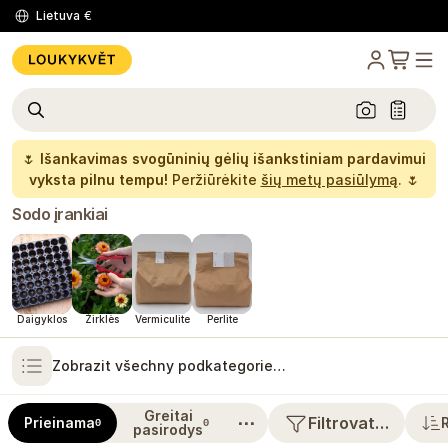
Lietuva
€
🌷
Išankavimas svogūninių gėlių išankstiniam pardavimui
vyksta pilnu tempu!
Peržiūrėkite
šių metų pasiūlymą
. 🌷
Sodo įrankiai
Daigyklos
Žirklės
Vermiculite
Perlite
Zobrazit všechny podkategorie…
Greitai
⋯
Filtrovat…
Prieinama
0
0
pasirodys