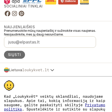
SOCIALINIAI TINKLAI
NAUJIENLAIŠKIS
Prenumeruokite mūsų naujienlaiškį ir sužinokite visas naujienas.
Nesijaudinkite, mes jų daug nesiunčiame.
SIŲSTI
Lietuva
loukykvet.lt
Česko
© 2016 →
2026
Loukykvět s.r.o.
Slovensko
Loukykvět s.r.o. yra registruota Prahos miesto teismo komerciniame
Polska
registre, C skyrius, byla 268616.
Österreich
Dalyvaujame „EKO-KOM“ sistemoje, registracijos numeris
Deutschland
EKF00180493.
Kad „Loukykvět“ veiktų sklandžiai, naudojame
Augalų pasams išduoti naudojame registracijos numerį 0636.
France
slapukus. Apie tai, kokią informaciją ir kaip
Mūsų įmonės kodas yra 05663687, PVM mokėtojo kodas –
saugome, galite paskaityti skiltyje
Privatumo
België
CZ05663687.
politika
. Spustelėkite ir sutikite su slapukų
Danmark
Duomenų dėžutės ID yra eng827q.