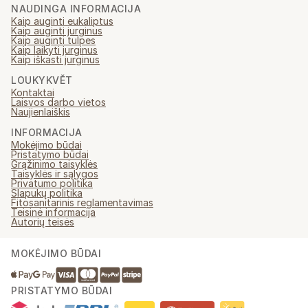
NAUDINGA INFORMACIJA
Kaip auginti eukaliptus
Kaip auginti jurginus
Kaip auginti tulpes
Kaip laikyti jurginus
Kaip iškasti jurginus
LOUKYKVĚT
Kontaktai
Laisvos darbo vietos
Naujienlaiškis
INFORMACIJA
Mokėjimo būdai
Pristatymo būdai
Grąžinimo taisyklės
Taisyklės ir sąlygos
Privatumo politika
Slapukų politika
Fitosanitarinis reglamentavimas
Teisinė informacija
Autorių teisės
MOKĖJIMO BŪDAI
PRISTATYMO BŪDAI